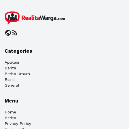
public
rss_feed
Categories
Aplikasi
Berita
Berita Umum
Bisnis
General
Menu
Home
Berita
Privacy Policy