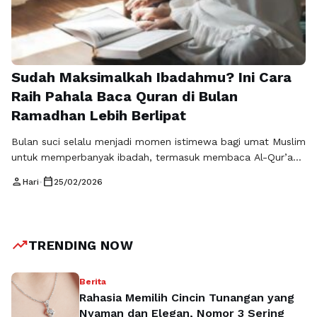
Sudah Maksimalkah Ibadahmu? Ini Cara
Raih Pahala Baca Quran di Bulan
Ramadhan Lebih Berlipat
Bulan suci selalu menjadi momen istimewa bagi umat Muslim
untuk memperbanyak ibadah, termasuk membaca Al-Qur’an.
Banyak orang meyakini bahwa pahala baca qurn di bulan
person
calendar_today
Hari
•
25/02/2026
romadhon dilipatgandakan, sehingga setiap huruf yang
dilantunkan bernilai kebaikan yang luar biasa. Namun di
tengah kesibukan pekerjaan dan aktivitas harian, tidak semua
orang memiliki akses mudah ke mushaf fisik setiap waktu. …
trending_up
TRENDING NOW
Baca Selengkapnya
Berita
Rahasia Memilih Cincin Tunangan yang
Nyaman dan Elegan, Nomor 3 Sering