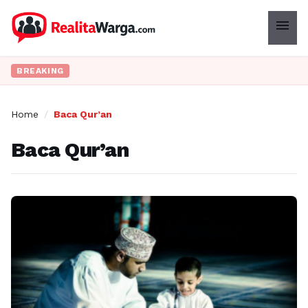
menu
BREAKING
Home
/
Baca Qur’an
Baca Qur’an