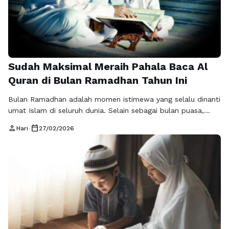
Sudah Maksimal Meraih Pahala Baca Al
Quran di Bulan Ramadhan Tahun Ini
Bulan Ramadhan adalah momen istimewa yang selalu dinanti
umat Islam di seluruh dunia. Selain sebagai bulan puasa,
Ramadhan juga dikenal sebagai bulan diturunkannya Al
person
calendar_today
Hari
•
27/02/2026
Quran. Tidak heran jika pahala baca Al Quran di bulan
Ramadhan menjadi salah satu amalan yang paling diburu
karena keutamaannya yang berlipat ganda. Pertanyaannya,
sudahkah kita benar-benar memaksimalkan kesempatan
emas ini? …
Baca Selengkapnya