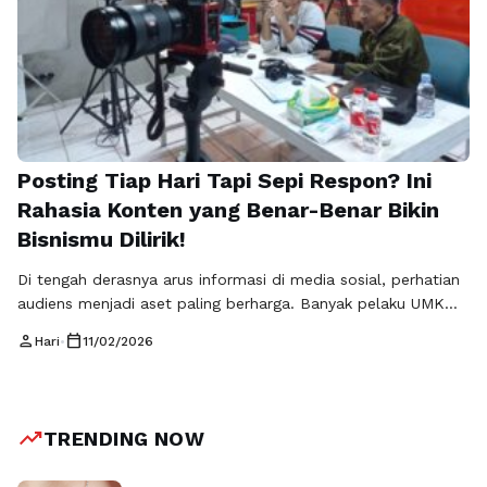
Posting Tiap Hari Tapi Sepi Respon? Ini
Rahasia Konten yang Benar-Benar Bikin
Bisnismu Dilirik!
Di tengah derasnya arus informasi di media sosial, perhatian
audiens menjadi aset paling berharga. Banyak pelaku UMKM
merasa sudah aktif memposting, namun hasilnya belum
person
calendar_today
Hari
•
11/02/2026
sesuai harapan. Di sinilah peran Konten bernilai & visual
menjadi kunci utama. Rajakomen.com menyoroti bahwa
konten yang tidak hanya menarik secara tampilan, tetapi juga
memberikan nilai nyata bagi audiens, mampu membangun …
trending_up
TRENDING NOW
Baca Selengkapnya