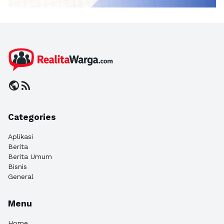
public
rss_feed
Categories
Aplikasi
Berita
Berita Umum
Bisnis
General
Menu
Home