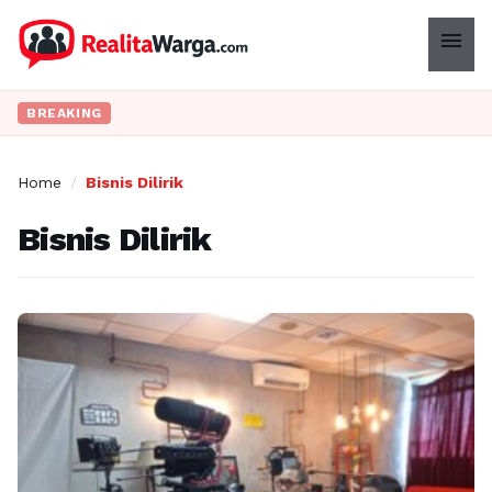
menu
BREAKING
Home
/
Bisnis Dilirik
Bisnis Dilirik