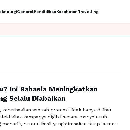
eknologi
General
Pendidikan
Kesehatan
Travelling
ku? Ini Rahasia Meningkatkan
ng Selalu Diabaikan
, keberhasilan sebuah promosi tidak hanya dilihat
 efektivitas kampanye digital secara menyeluruh.
menarik, namun hasil yang dirasakan tetap kurang