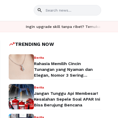
search
Ingin upgrade skill tanpa ribet? Temukan kelas seru dan 
trending_up
TRENDING NOW
Berita
Rahasia Memilih Cincin
Tunangan yang Nyaman dan
Elegan, Nomor 3 Sering
Terlupakan!
Berita
Jangan Tunggu Api Membesar!
Kesalahan Sepele Soal APAR Ini
Bisa Berujung Bencana
Berita