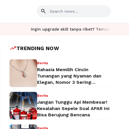
search
Ingin upgrade skill tanpa ribet? Temukan kelas seru da
trending_up
TRENDING NOW
Berita
Rahasia Memilih Cincin
Tunangan yang Nyaman dan
Elegan, Nomor 3 Sering
Terlupakan!
Berita
Jangan Tunggu Api Membesar!
Kesalahan Sepele Soal APAR Ini
Bisa Berujung Bencana
Berita