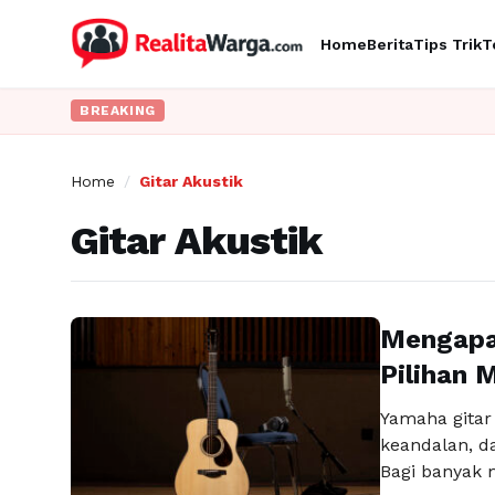
Home
Berita
Tips Trik
T
BREAKING
Home
/
Gitar Akustik
Gitar Akustik
Mengapa 
Pilihan 
Yamaha gitar 
keandalan, da
Bagi banyak 