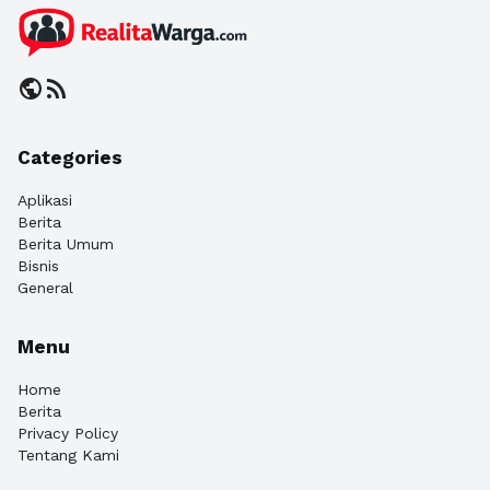
public
rss_feed
Categories
Aplikasi
Berita
Berita Umum
Bisnis
General
Menu
Home
Berita
Privacy Policy
Tentang Kami