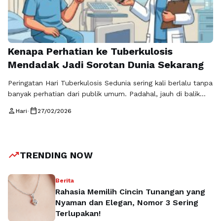
Kenapa Perhatian ke Tuberkulosis
Mendadak Jadi Sorotan Dunia Sekarang
Peringatan Hari Tuberkulosis Sedunia sering kali berlalu tanpa
banyak perhatian dari publik umum. Padahal, jauh di balik
kesunyian itu, TBC masih menjadi salah satu ancaman
person
calendar_today
Hari
•
27/02/2026
kesehatan global yang mematikan. Setiap tahunnya,
organisasi kesehatan di seluruh dunia mengingatkan bahwa
tuberkulosis adalah penyakit yang bisa dicegah dan
disembuhkan tetapi jika tidak ditangani secara serius,
trending_up
TRENDING NOW
dampaknya sangat besar …
Baca Selengkapnya
Berita
Rahasia Memilih Cincin Tunangan yang
Nyaman dan Elegan, Nomor 3 Sering
Terlupakan!