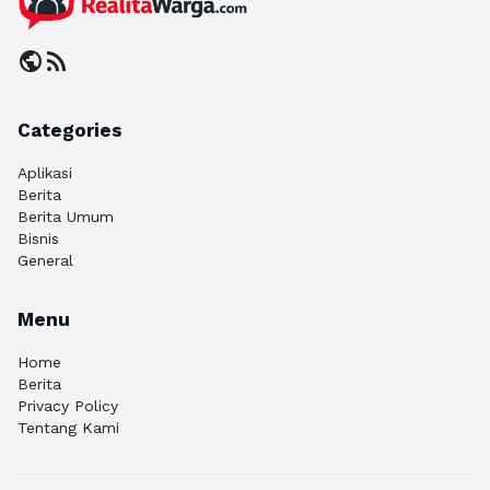
public
rss_feed
Categories
Aplikasi
Berita
Berita Umum
Bisnis
General
Menu
Home
Berita
Privacy Policy
Tentang Kami