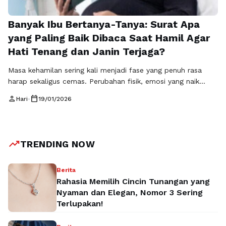
Banyak Ibu Bertanya-Tanya: Surat Apa
yang Paling Baik Dibaca Saat Hamil Agar
Hati Tenang dan Janin Terjaga?
Masa kehamilan sering kali menjadi fase yang penuh rasa
harap sekaligus cemas. Perubahan fisik, emosi yang naik
turun, serta kekhawatiran tentang kesehatan janin membuat
person
calendar_today
Hari
•
19/01/2026
banyak ibu mencari ketenangan batin. Di sinilah Al-Qur’an
hadir sebagai sumber ketenangan dan kekuatan spiritual.
Pertanyaan tentang surat apa yang harus sering dibaca ketika
hamil pun kerap muncul, bukan semata karena …
Baca
trending_up
TRENDING NOW
Selengkapnya
Berita
Rahasia Memilih Cincin Tunangan yang
Nyaman dan Elegan, Nomor 3 Sering
Terlupakan!