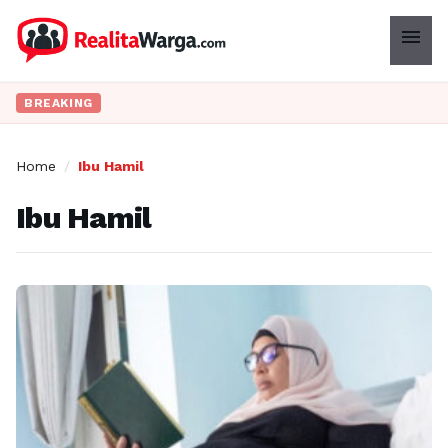
menu
BREAKING
Home
/
Ibu Hamil
Ibu Hamil