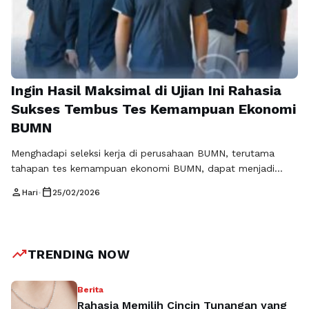
Ingin Hasil Maksimal di Ujian Ini Rahasia
Sukses Tembus Tes Kemampuan Ekonomi
BUMN
Menghadapi seleksi kerja di perusahaan BUMN, terutama
tahapan tes kemampuan ekonomi BUMN, dapat menjadi
tantangan besar bagi banyak pelamar. Ujian ini mengukur
person
calendar_today
Hari
•
25/02/2026
sejauh mana peserta memahami konsep ekonomi makro dan
mikro, laporan keuangan, serta bagaimana menerapkan
pengetahuan tersebut dalam konteks dunia bisnis yang
nyata. TryOut.id adalah platform yang membantu kandidat
trending_up
TRENDING NOW
menghadapi tantangan ini dengan menyediakan …
Baca
Selengkapnya
Berita
Rahasia Memilih Cincin Tunangan yang