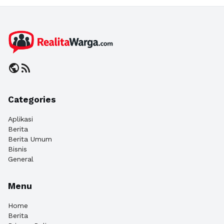
public
rss_feed
Categories
Aplikasi
Berita
Berita Umum
Bisnis
General
Menu
Home
Berita