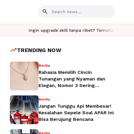
search
Ingin upgrade skill tanpa ribet? Temukan kelas seru dan 
trending_up
TRENDING NOW
Berita
Rahasia Memilih Cincin
Tunangan yang Nyaman dan
Elegan, Nomor 3 Sering
Terlupakan!
Berita
Jangan Tunggu Api Membesar!
Kesalahan Sepele Soal APAR Ini
Bisa Berujung Bencana
Berita