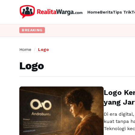
Home
Berita
Tips Trik
T
BREAKING
Home
/
Logo
Logo
Logo Ker
yang Jar
Di era digita
kuat tanpa h
Teknologi ke