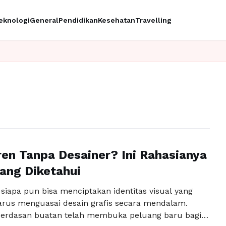
eknologi
General
Pendidikan
Kesehatan
Travelling
en Tanpa Desainer? Ini Rahasianya
ang Diketahui
l, siapa pun bisa menciptakan identitas visual yang
arus menguasai desain grafis secara mendalam.
cerdasan buatan telah membuka peluang baru bagi