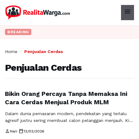
menu
BREAKING
Home
/
Penjualan Cerdas
Penjualan Cerdas
Bikin Orang Percaya Tanpa Memaksa Ini
Cara Cerdas Menjual Produk MLM
Dalam dunia pemasaran modern, pendekatan yang terlalu
agresif justru sering membuat calon pelanggan menjauh. Kini,
strategi yang lebih efektif adalah dengan mengedepankan
person
calendar_today
Hari
•
12/02/2026
edukasi dan membangun kepercayaan. Konsep manfaat dan