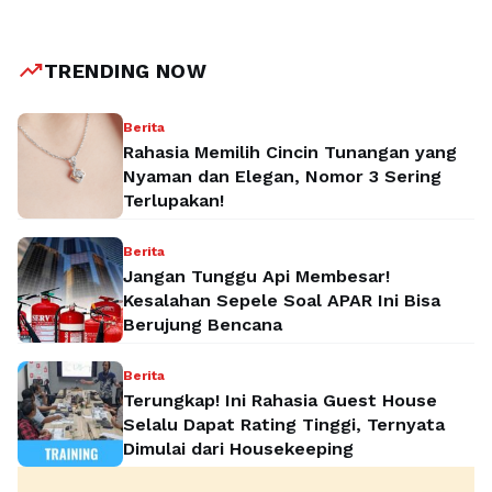
keunggulan produk MLM menjadi fondasi utama dalam
membentuk persepsi positif di benak prospek.
Rajakomen.com hadir sebagai platform yang membantu
trending_up
TRENDING NOW
pelaku bisnis MLM menyampaikan pesan secara halus, …
Baca Selengkapnya
Berita
Rahasia Memilih Cincin Tunangan yang
Nyaman dan Elegan, Nomor 3 Sering
Terlupakan!
Berita
Jangan Tunggu Api Membesar!
Kesalahan Sepele Soal APAR Ini Bisa
Berujung Bencana
Berita
Terungkap! Ini Rahasia Guest House
Selalu Dapat Rating Tinggi, Ternyata
Dimulai dari Housekeeping