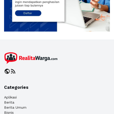
public
rss_feed
Categories
Aplikasi
Berita
Berita Umum
Bisnis