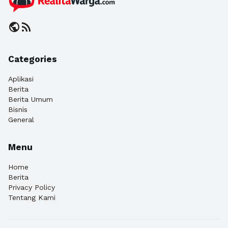
public
rss_feed
Categories
Aplikasi
Berita
Berita Umum
Bisnis
General
Menu
Home
Berita
Privacy Policy
Tentang Kami