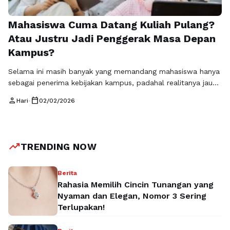
Mahasiswa Cuma Datang Kuliah Pulang?
Atau Justru Jadi Penggerak Masa Depan
Kampus?
Selama ini masih banyak yang memandang mahasiswa hanya
sebagai penerima kebijakan kampus, padahal realitanya jauh
lebih besar dari itu. Peran mahasiswa dalam pembangunan
person
calendar_today
Hari
•
02/02/2026
kampus bukan sekadar pelengkap, melainkan elemen penting
yang menentukan arah, kualitas, dan dinamika lingkungan
akademik. Mahasiswa berada di posisi unik karena mereka
merasakan langsung sistem pendidikan, fasilitas, hingga
trending_up
TRENDING NOW
budaya kampus dalam keseharian. Dari pengalaman …
Baca
Selengkapnya
Berita
Rahasia Memilih Cincin Tunangan yang
Nyaman dan Elegan, Nomor 3 Sering
Terlupakan!