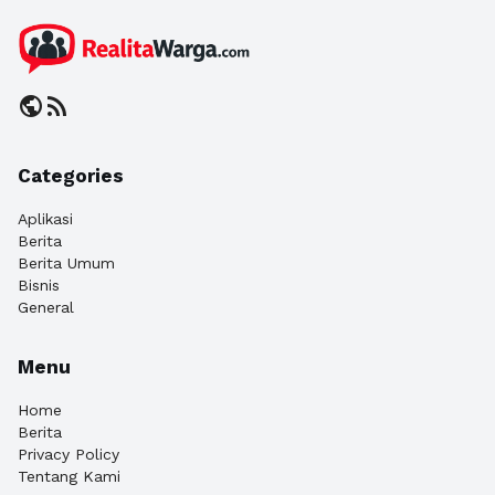
public
rss_feed
Categories
Aplikasi
Berita
Berita Umum
Bisnis
General
Menu
Home
Berita
Privacy Policy
Tentang Kami