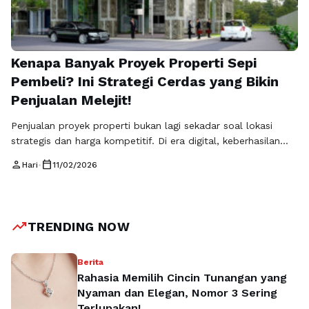
Kenapa Banyak Proyek Properti Sepi
Pembeli? Ini Strategi Cerdas yang Bikin
Penjualan Melejit!
Penjualan proyek properti bukan lagi sekadar soal lokasi
strategis dan harga kompetitif. Di era digital, keberhasilan
penjualan sangat ditentukan oleh seberapa kuat visibilitas
person
calendar_today
Hari
•
11/02/2026
online sebuah proyek dan bagaimana strategi pemasarannya
dijalankan. Rajabacklink.com hadir sebagai platform yang
membantu pelaku properti meningkatkan eksposur website
proyek mereka melalui pendekatan digital yang terarah dan
trending_up
TRENDING NOW
efektif. Dengan strategi yang tepat, …
Baca Selengkapnya
Berita
Rahasia Memilih Cincin Tunangan yang
Nyaman dan Elegan, Nomor 3 Sering
Terlupakan!