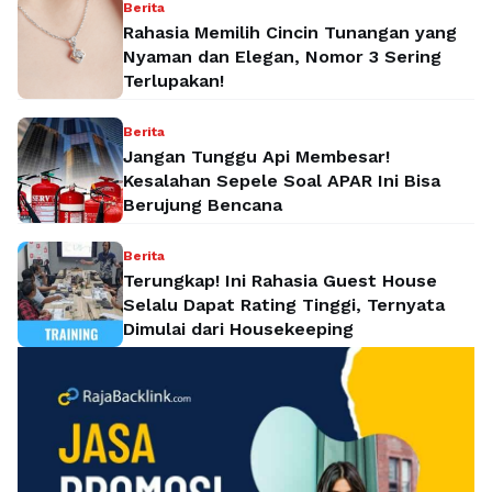
Berita
Rahasia Memilih Cincin Tunangan yang
Nyaman dan Elegan, Nomor 3 Sering
Terlupakan!
Berita
Jangan Tunggu Api Membesar!
Kesalahan Sepele Soal APAR Ini Bisa
Berujung Bencana
Berita
Terungkap! Ini Rahasia Guest House
Selalu Dapat Rating Tinggi, Ternyata
Dimulai dari Housekeeping