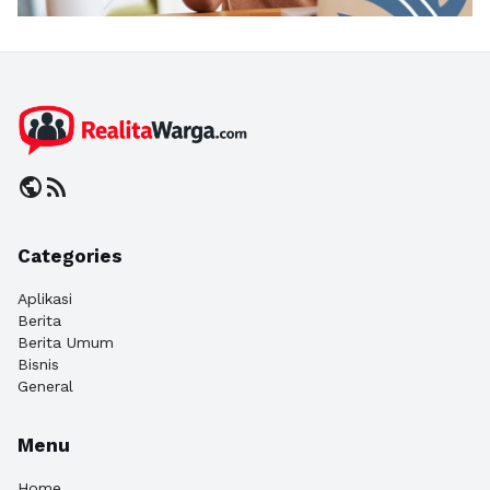
public
rss_feed
Categories
Aplikasi
Berita
Berita Umum
Bisnis
General
Menu
Home