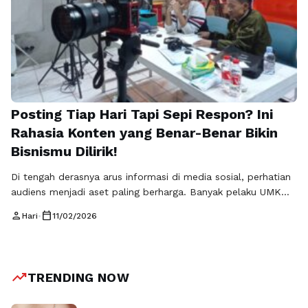
Posting Tiap Hari Tapi Sepi Respon? Ini
Rahasia Konten yang Benar-Benar Bikin
Bisnismu Dilirik!
Di tengah derasnya arus informasi di media sosial, perhatian
audiens menjadi aset paling berharga. Banyak pelaku UMKM
merasa sudah aktif memposting, namun hasilnya belum
person
calendar_today
Hari
•
11/02/2026
sesuai harapan. Di sinilah peran Konten bernilai & visual
menjadi kunci utama. Rajakomen.com menyoroti bahwa
konten yang tidak hanya menarik secara tampilan, tetapi juga
memberikan nilai nyata bagi audiens, mampu membangun …
trending_up
TRENDING NOW
Baca Selengkapnya