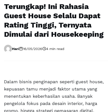
Terungkap! Ini Rahasia
Guest House Selalu Dapat
Rating Tinggi, Ternyata
Dimulai dari Housekeeping
calendar_today
schedule
Hari
16/05/2026
4 min read
Dalam bisnis penginapan seperti guest house,
kepuasan tamu menjadi faktor utama yang
menentukan keberhasilan usaha. Banyak
pengelola fokus pada desain interior, harga
promo, hingga strategi pemasaran digital,